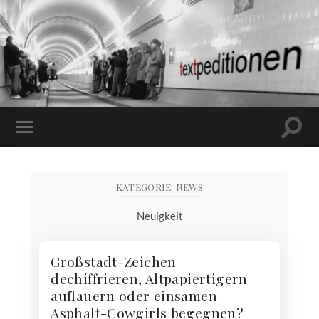
Suchf
MOBILE-
ein-/
MENÜ
EIN-/AUSBLENDEN
KATEGORIE:
NEWS
Neuigkeit
Großstadt-Zeichen
dechiffrieren, Altpapiertigern
auflauern oder einsamen
Asphalt-Cowgirls begegnen?