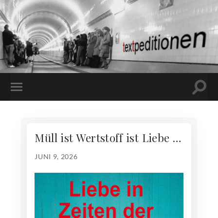
Suchf
MOBILE-
ein-/
MENÜ
EIN-/AUSBLENDEN
Müll ist Wertstoff ist Liebe …
JUNI 9, 2026