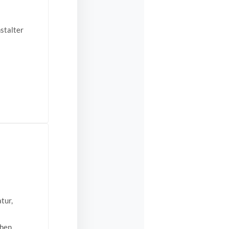
stalter
tur,
chen