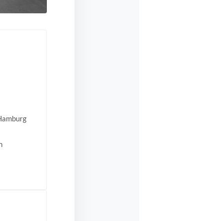
„Hamburg
m