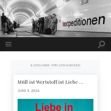
Suchf
MOBILE-
ein-/
MENÜ
EIN-/AUSBLENDEN
KATEGORIE:
UNCATEGORIZED
Müll ist Wertstoff ist Liebe …
JUNI 9, 2026