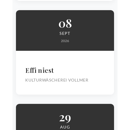
08
SEPT
2026
Effi niest
KULTURWÄSCHEREI VOLLMER
29
AUG