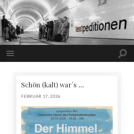
Suchf
MOBILE-
ein-/
MENÜ
EIN-/AUSBLENDEN
Schön (kalt) war´s …
FEBRUAR 17, 2026